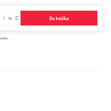
Do košíka
ks
oduktu