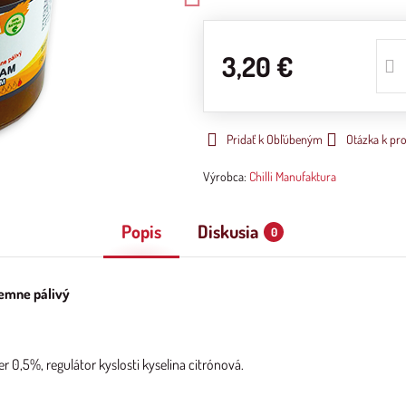
3,20 €
Pridať k Obľúbeným
Otázka k pr
Výrobca:
Chilli Manufaktura
Popis
Diskusia
0
jemne pálivý
er 0,5%, regulátor kyslosti kyselina citrónová.