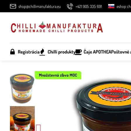
shop@chillimanufaktura.eu
+421 905 335 691
eshop chi
Registrácia
Chilli produkty
Čaje APOTHEA
Poštovné 
Množstevná zľava MOC