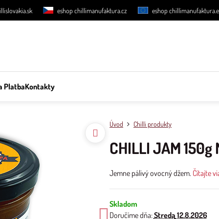
llislovakia.sk
eshop chillimanufaktura.cz
eshop chillimanufaktura.
a Platba
Kontakty
Úvod
Chilli produkty
CHILLI JAM 150g
Jemne pálivý ovocný džem.
Čítajte v
Skladom
Doručíme dňa:
Streda
12.8.2026