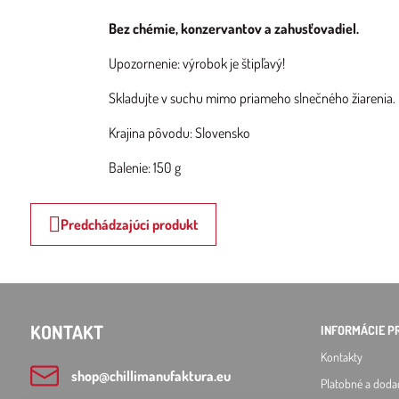
Bez chémie, konzervantov a zahusťovadiel.
Upozornenie: výrobok je štipľavý!
Skladujte v suchu mimo priameho slnečného žiarenia. P
Krajina pôvodu: Slovensko
Balenie: 150 g
Predchádzajúci produkt
KONTAKT
INFORMÁCIE P
Kontakty
shop​@chillimanufaktura​.eu
Platobné a doda