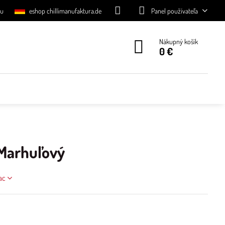
eu
eshop chillimanufaktura.de
Panel používateľa
Nákupný košík
0 €
 Marhuľový
iac